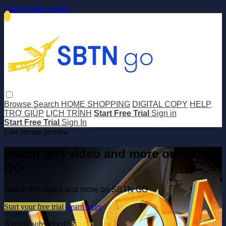
Skip to main content
Browse
Search
HOME SHOPPING
DIGITAL COPY
HELP
TRỢ GIÚP
LỊCH TRÌNH
Start Free Trial
Sign in
Start Free Trial
Sign In
Live stream preview
Watch this video and more on SBTN
GO
Watch this video and more on SBTN GO
Start your free trial
Learn more
Already subscribed?
Sign in