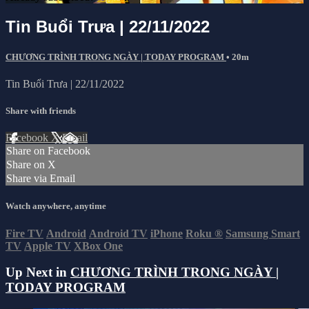
Tin Buổi Trưa | 22/11/2022
CHƯƠNG TRÌNH TRONG NGÀY | TODAY PROGRAM
• 20m
Tin Buổi Trưa | 22/11/2022
Share with friends
Facebook
X
Email
Share on Facebook
Share on X
Share via Email
Watch anywhere, anytime
Fire TV
Android
Android TV
iPhone
Roku
®
Samsung Smart
TV
Apple TV
XBox One
Up Next in
CHƯƠNG TRÌNH TRONG NGÀY |
TODAY PROGRAM