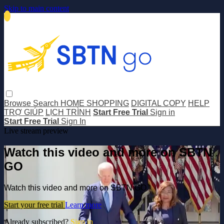
Skip to main content
Browse
Search
HOME SHOPPING
DIGITAL COPY
HELP
TRỢ GIÚP
LỊCH TRÌNH
Start Free Trial
Sign in
Start Free Trial
Sign In
Live stream preview
Watch this video and more on SBTN
GO
Watch this video and more on SBTN GO
Start your free trial
Learn more
Already subscribed?
Sign in