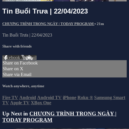
Tin Buổi Trưa | 22/04/2023
CHƯƠNG TRÌNH TRONG NGÀY | TODAY PROGRAM
• 21m
Tin Buổi Trưa | 22/04/2023
Share with friends
Facebook
X
Email
Share on Facebook
Share on X
Share via Email
Watch anywhere, anytime
Fire TV
Android
Android TV
iPhone
Roku
®
Samsung Smart
TV
Apple TV
XBox One
Up Next in
CHƯƠNG TRÌNH TRONG NGÀY |
TODAY PROGRAM