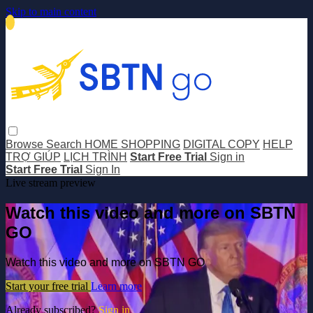
Skip to main content
Browse
Search
HOME SHOPPING
DIGITAL COPY
HELP
TRỢ GIÚP
LỊCH TRÌNH
Start Free Trial
Sign in
Start Free Trial
Sign In
Live stream preview
Watch this video and more on SBTN
GO
Watch this video and more on SBTN GO
Start your free trial
Learn more
Already subscribed?
Sign in