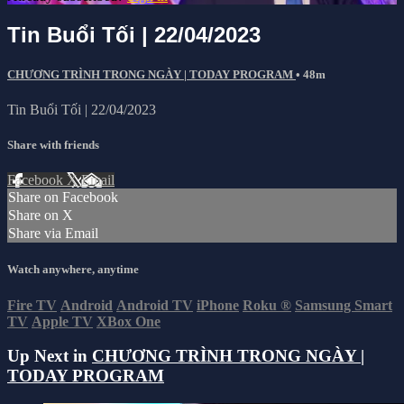
Tin Buổi Tối | 22/04/2023
CHƯƠNG TRÌNH TRONG NGÀY | TODAY PROGRAM
• 48m
Tin Buổi Tối | 22/04/2023
Share with friends
Facebook
X
Email
Share on Facebook
Share on X
Share via Email
Watch anywhere, anytime
Fire TV
Android
Android TV
iPhone
Roku
®
Samsung Smart
TV
Apple TV
XBox One
Up Next in
CHƯƠNG TRÌNH TRONG NGÀY |
TODAY PROGRAM