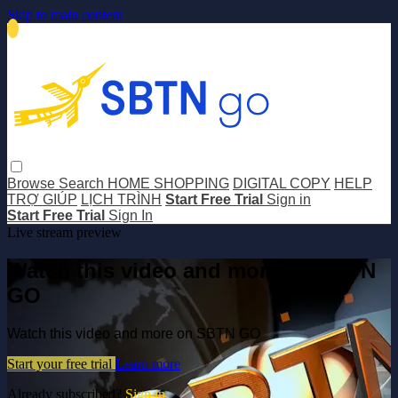
Skip to main content
Browse
Search
HOME SHOPPING
DIGITAL COPY
HELP
TRỢ GIÚP
LỊCH TRÌNH
Start Free Trial
Sign in
Start Free Trial
Sign In
Live stream preview
Watch this video and more on SBTN
GO
Watch this video and more on SBTN GO
Start your free trial
Learn more
Already subscribed?
Sign in