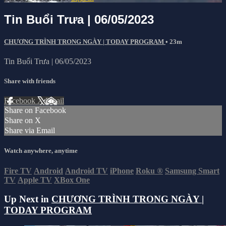
Tin Buổi Trưa | 06/05/2023
CHƯƠNG TRÌNH TRONG NGÀY | TODAY PROGRAM
• 23m
Tin Buổi Trưa | 06/05/2023
Share with friends
Facebook
X
Email
Share on Facebook
Share on X
Share via Email
Watch anywhere, anytime
Fire TV
Android
Android TV
iPhone
Roku
®
Samsung Smart
TV
Apple TV
XBox One
Up Next in
CHƯƠNG TRÌNH TRONG NGÀY |
TODAY PROGRAM