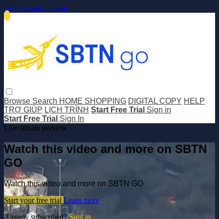
Skip to main content
Browse
Search
HOME SHOPPING
DIGITAL COPY
HELP
TRỢ GIÚP
LỊCH TRÌNH
Start Free Trial
Sign in
Start Free Trial
Sign In
Live stream preview
Watch this video and more on SBTN
GO
Watch this video and more on SBTN GO
Start your free trial
Learn more
Already subscribed?
Sign in