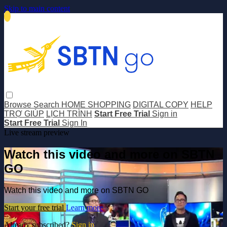
Skip to main content
Browse
Search
HOME SHOPPING
DIGITAL COPY
HELP
TRỢ GIÚP
LỊCH TRÌNH
Start Free Trial
Sign in
Start Free Trial
Sign In
Live stream preview
Watch this video and more on SBTN
GO
Watch this video and more on SBTN GO
Start your free trial
Learn more
Already subscribed?
Sign in