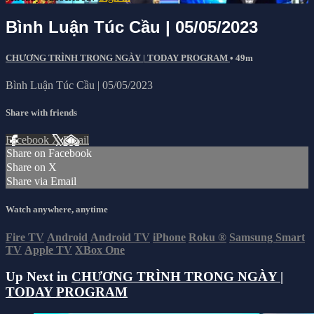
Bình Luận Túc Cầu | 05/05/2023
CHƯƠNG TRÌNH TRONG NGÀY | TODAY PROGRAM
• 49m
Bình Luận Túc Cầu | 05/05/2023
Share with friends
Facebook
X
Email
Share on Facebook
Share on X
Share via Email
Watch anywhere, anytime
Fire TV
Android
Android TV
iPhone
Roku
®
Samsung Smart
TV
Apple TV
XBox One
Up Next in
CHƯƠNG TRÌNH TRONG NGÀY |
TODAY PROGRAM