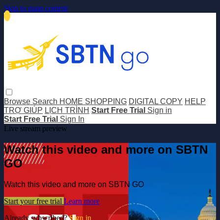
Skip to main content
Browse
Search
HOME SHOPPING
DIGITAL COPY
HELP
TRỢ GIÚP
LỊCH TRÌNH
Start Free Trial
Sign in
Start Free Trial
Sign In
Live stream preview
Watch this video and more on SBTN
GO
Watch this video and more on SBTN GO
Start your free trial
Learn more
Already subscribed?
Sign in