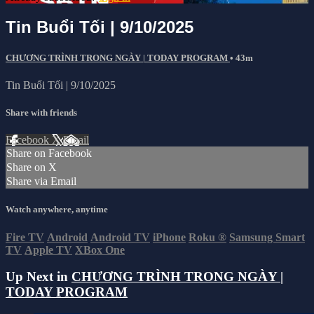
Tin Buổi Tối | 9/10/2025
CHƯƠNG TRÌNH TRONG NGÀY | TODAY PROGRAM
• 43m
Tin Buổi Tối | 9/10/2025
Share with friends
Facebook
X
Email
Share on Facebook
Share on X
Share via Email
Watch anywhere, anytime
Fire TV
Android
Android TV
iPhone
Roku
®
Samsung Smart
TV
Apple TV
XBox One
Up Next in
CHƯƠNG TRÌNH TRONG NGÀY |
TODAY PROGRAM