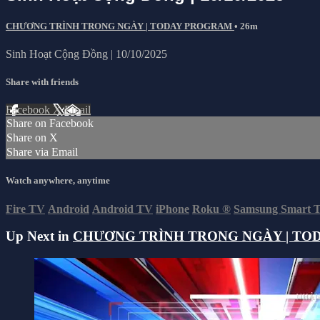
CHƯƠNG TRÌNH TRONG NGÀY | TODAY PROGRAM
• 26m
Sinh Hoạt Cộng Đồng | 10/10/2025
Share with friends
Facebook
X
Email
Share on Facebook
Share on X
Share via Email
Watch anywhere, anytime
Fire TV
Android
Android TV
iPhone
Roku
®
Samsung Smart 
Up Next in
CHƯƠNG TRÌNH TRONG NGÀY | TO