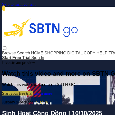
Skip to main content
Browse
Search
HOME SHOPPING
DIGITAL COPY
HELP
TR
Start Free Trial
Sign In
Live stream preview
Watch this video and more on SBTN 
Watch this video and more on SBTN GO
Start your free trial
Learn more
Already subscribed?
Sign in
Sinh Hoạt Cộng Đồng | 10/10/2025