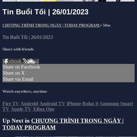
Tin Buổi Tối | 26/01/2023
CHƯƠNG TRÌNH TRONG NGÀY | TODAY PROGRAM
• 50m
Tin Buổi Tối | 26/01/2023
Share with friends
Facebook
X
Email
Share on Facebook
Share on X
Share via Email
Watch anywhere, anytime
Fire TV
Android
Android TV
iPhone
Roku
®
Samsung Smart
TV
Apple TV
XBox One
Up Next in
CHƯƠNG TRÌNH TRONG NGÀY |
TODAY PROGRAM