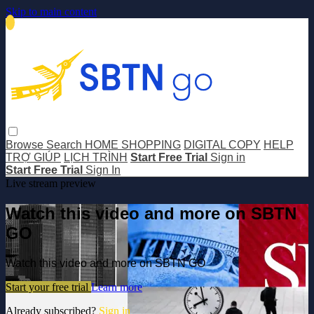
Skip to main content
Browse
Search
HOME SHOPPING
DIGITAL COPY
HELP
TRỢ GIÚP
LỊCH TRÌNH
Start Free Trial
Sign in
Start Free Trial
Sign In
Live stream preview
Watch this video and more on SBTN
GO
Watch this video and more on SBTN GO
Start your free trial
Learn more
Already subscribed?
Sign in