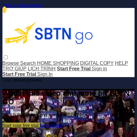
Skip to main content
Browse
Search
HOME SHOPPING
DIGITAL COPY
HELP
TRỢ GIÚP
LỊCH TRÌNH
Start Free Trial
Sign in
Start Free Trial
Sign In
Live stream preview
Watch this video and more on SBTN
GO
Watch this video and more on SBTN GO
Start your free trial
Learn more
Already subscribed?
Sign in