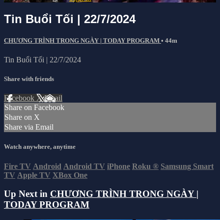
Tin Buổi Tối | 22/7/2024
CHƯƠNG TRÌNH TRONG NGÀY | TODAY PROGRAM
• 44m
Tin Buổi Tối | 22/7/2024
Share with friends
Facebook
X
Email
Share on Facebook
Share on X
Share via Email
Watch anywhere, anytime
Fire TV
Android
Android TV
iPhone
Roku
®
Samsung Smart
TV
Apple TV
XBox One
Up Next in
CHƯƠNG TRÌNH TRONG NGÀY |
TODAY PROGRAM