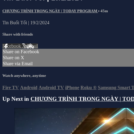
CHƯƠNG TRÌNH TRONG NGÀY | TODAY PROGRAM
• 45m
Tin Buổi Tối | 19/2/2024
Share with friends
Facebook
X
Email
Share on Facebook
Share on X
Share via Email
Watch anywhere, anytime
Fire TV
Android
Android TV
iPhone
Roku
®
Samsung Smart 
Up Next in
CHƯƠNG TRÌNH TRONG NGÀY | TO