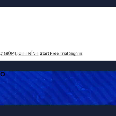
Ợ GIÚP
LỊCH TRÌNH
Start Free Trial
Sign in
GO