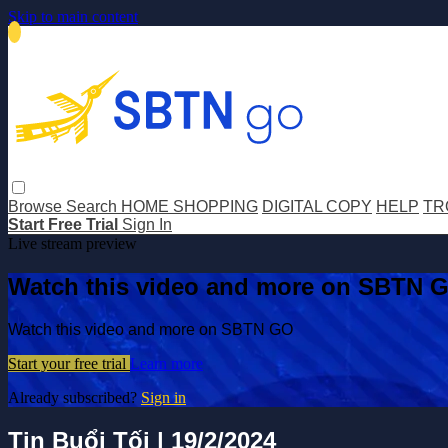
Skip to main content
Browse
Search
HOME SHOPPING
DIGITAL COPY
HELP
TR
Start Free Trial
Sign In
Live stream preview
Watch this video and more on SBTN 
Watch this video and more on SBTN GO
Start your free trial
Learn more
Already subscribed?
Sign in
Tin Buổi Tối | 19/2/2024