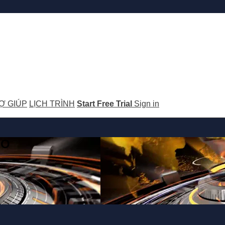
Ợ GIÚP
LỊCH TRÌNH
Start Free Trial
Sign in
GO