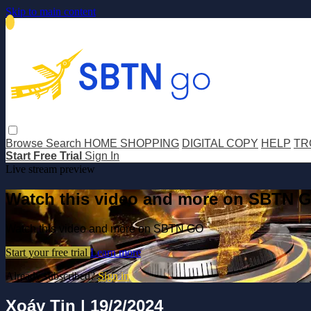
Skip to main content
Browse
Search
HOME SHOPPING
DIGITAL COPY
HELP
TR
Start Free Trial
Sign In
Live stream preview
Watch this video and more on SBTN 
Watch this video and more on SBTN GO
Start your free trial
Learn more
Already subscribed?
Sign in
Xoáy Tin | 19/2/2024