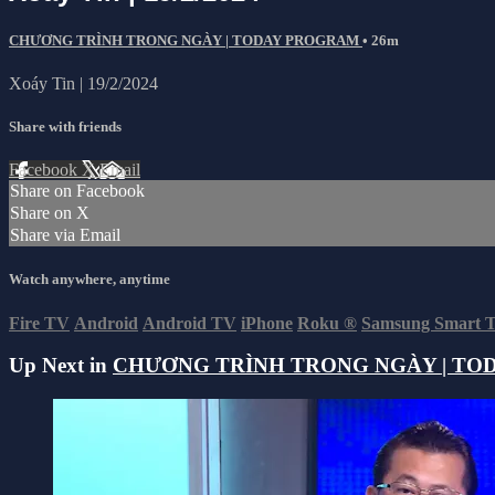
CHƯƠNG TRÌNH TRONG NGÀY | TODAY PROGRAM
• 26m
Xoáy Tin | 19/2/2024
Share with friends
Facebook
X
Email
Share on Facebook
Share on X
Share via Email
Watch anywhere, anytime
Fire TV
Android
Android TV
iPhone
Roku
®
Samsung Smart 
Up Next in
CHƯƠNG TRÌNH TRONG NGÀY | TO