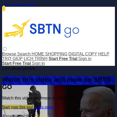
Skip to main content
Browse
Search
HOME SHOPPING
DIGITAL COPY
HELP
TRỢ GIÚP
LỊCH TRÌNH
Start Free Trial
Sign in
Start Free Trial
Sign In
Live stream preview
Watch this video and more on SBTN
GO
Watch this video and more on SBTN GO
Start your free trial
Learn more
Already subscribed?
Sign in