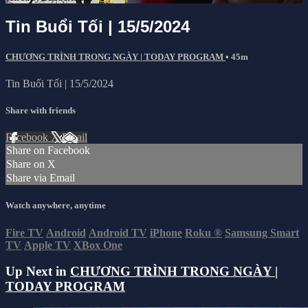
Tin Buổi Tối | 15/5/2024
CHƯƠNG TRÌNH TRONG NGÀY | TODAY PROGRAM
• 45m
Tin Buổi Tối | 15/5/2024
Share with friends
Facebook
X
Email
Share on Facebook
Share on X
Share via Email
Watch anywhere, anytime
Fire TV
Android
Android TV
iPhone
Roku
®
Samsung Smart
TV
Apple TV
XBox One
Up Next in
CHƯƠNG TRÌNH TRONG NGÀY |
TODAY PROGRAM