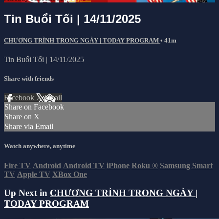
Tin Buổi Tối | 14/11/2025
CHƯƠNG TRÌNH TRONG NGÀY | TODAY PROGRAM
• 41m
Tin Buổi Tối | 14/11/2025
Share with friends
Facebook
X
Email
Share on Facebook
Share on X
Share via Email
Watch anywhere, anytime
Fire TV
Android
Android TV
iPhone
Roku
®
Samsung Smart
TV
Apple TV
XBox One
Up Next in
CHƯƠNG TRÌNH TRONG NGÀY |
TODAY PROGRAM