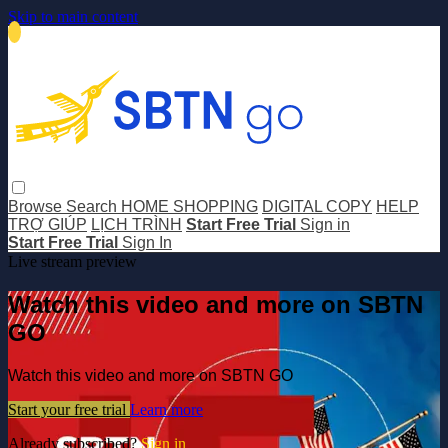
Skip to main content
Browse
Search
HOME SHOPPING
DIGITAL COPY
HELP
TRỢ GIÚP
LỊCH TRÌNH
Start Free Trial
Sign in
Start Free Trial
Sign In
Live stream preview
Watch this video and more on SBTN
GO
Watch this video and more on SBTN GO
Start your free trial
Learn more
Already subscribed?
Sign in