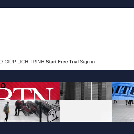
Ợ GIÚP
LỊCH TRÌNH
Start Free Trial
Sign in
GO