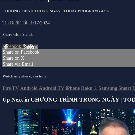
CHƯƠNG TRÌNH TRONG NGÀY | TODAY PROGRAM
• 43m
Tin Buổi Tối | 1/17/2024
Share with friends
Facebook
X
Email
Share on Facebook
Share on X
Share via Email
Watch anywhere, anytime
Fire TV
Android
Android TV
iPhone
Roku
®
Samsung Smart 
Up Next in
CHƯƠNG TRÌNH TRONG NGÀY | TO