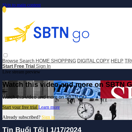
Skip to main content
Browse
Search
HOME SHOPPING
DIGITAL COPY
HELP
TR
Start Free Trial
Sign In
Live stream preview
Watch this video and more on SBTN 
Watch this video and more on SBTN GO
Start your free trial
Learn more
Already subscribed?
Sign in
Tin Buổi Tối | 1/17/2024