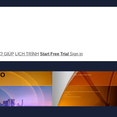
Ợ GIÚP
LỊCH TRÌNH
Start Free Trial
Sign in
GO