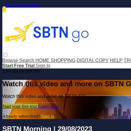
Skip to main content
Browse
Search
HOME SHOPPING
DIGITAL COPY
HELP
TR
Start Free Trial
Sign In
Live stream preview
Watch this video and more on SBTN 
Watch this video and more on SBTN GO
Start your free trial
Learn more
Already subscribed?
Sign in
SBTN Morning | 29/08/2023