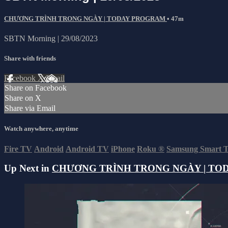
CHƯƠNG TRÌNH TRONG NGÀY | TODAY PROGRAM
• 47m
SBTN Morning | 29/08/2023
Share with friends
Facebook
X
Email
Share on Facebook
Share on X
Share via Email
Watch anywhere, anytime
Fire TV
Android
Android TV
iPhone
Roku
®
Samsung Smart 
Up Next in
CHƯƠNG TRÌNH TRONG NGÀY | TO