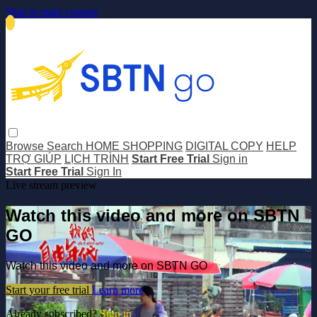
Skip to main content
Browse
Search
HOME SHOPPING
DIGITAL COPY
HELP
TRỢ GIÚP
LỊCH TRÌNH
Start Free Trial
Sign in
Start Free Trial
Sign In
Live stream preview
Watch this video and more on SBTN
GO
Watch this video and more on SBTN GO
Start your free trial
Learn more
Already subscribed?
Sign in