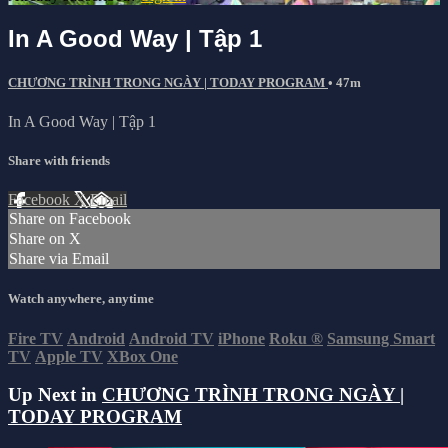
In A Good Way | Tập 1
CHƯƠNG TRÌNH TRONG NGÀY | TODAY PROGRAM
• 47m
In A Good Way | Tập 1
Share with friends
Facebook
X
Email
Share on Facebook
Share on X
Share via Email
Watch anywhere, anytime
Fire TV
Android
Android TV
iPhone
Roku
®
Samsung Smart
TV
Apple TV
XBox One
Up Next in
CHƯƠNG TRÌNH TRONG NGÀY |
TODAY PROGRAM