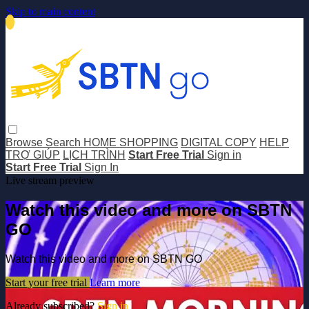
Skip to main content
Browse
Search
HOME SHOPPING
DIGITAL COPY
HELP
TRỢ GIÚP
LỊCH TRÌNH
Start Free Trial
Sign in
Start Free Trial
Sign In
Live stream preview
Watch this video and more on SBTN
GO
Watch this video and more on SBTN GO
Start your free trial
Learn more
Already subscribed?
Sign in