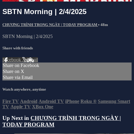
SBTN Morning | 2/4/2025
CHƯƠNG TRÌNH TRONG NGÀY | TODAY PROGRAM
• 48m
SBTN Morning | 2/4/2025
Share with friends
Facebook
X
Email
Share on Facebook
Share on X
Share via Email
Watch anywhere, anytime
Fire TV
Android
Android TV
iPhone
Roku
®
Samsung Smart
TV
Apple TV
XBox One
Up Next in
CHƯƠNG TRÌNH TRONG NGÀY |
TODAY PROGRAM