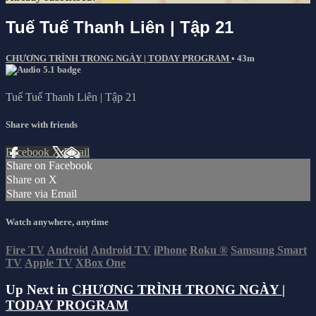
Tuế Tuế Thanh Liên | Tập 21
CHƯƠNG TRÌNH TRONG NGÀY | TODAY PROGRAM
• 43m
Tuế Tuế Thanh Liên | Tập 21
Share with friends
Facebook
X
Email
Share on Facebook
Share on X
Share via Email
Watch anywhere, anytime
Fire TV
Android
Android TV
iPhone
Roku
®
Samsung Smart
TV
Apple TV
XBox One
Up Next in
CHƯƠNG TRÌNH TRONG NGÀY |
TODAY PROGRAM