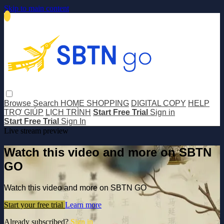
Skip to main content
Browse
Search
HOME SHOPPING
DIGITAL COPY
HELP
TRỢ GIÚP
LỊCH TRÌNH
Start Free Trial
Sign in
Start Free Trial
Sign In
Live stream preview
Watch this video and more on SBTN
GO
Watch this video and more on SBTN GO
Start your free trial
Learn more
Already subscribed?
Sign in