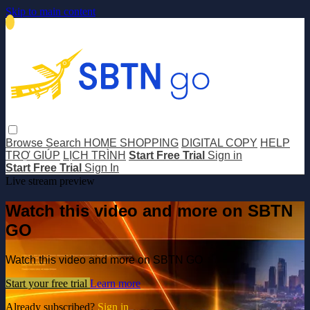
Skip to main content
Browse
Search
HOME SHOPPING
DIGITAL COPY
HELP
TRỢ GIÚP
LỊCH TRÌNH
Start Free Trial
Sign in
Start Free Trial
Sign In
Live stream preview
Watch this video and more on SBTN
GO
Watch this video and more on SBTN GO
Start your free trial
Learn more
Already subscribed?
Sign in