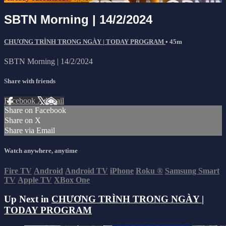
SBTN Morning | 14/2/2024
CHƯƠNG TRÌNH TRONG NGÀY | TODAY PROGRAM
• 45m
SBTN Morning | 14/2/2024
Share with friends
Facebook
X
Email
Share on Facebook
Share on X
Share via Email
Watch anywhere, anytime
Fire TV
Android
Android TV
iPhone
Roku
®
Samsung Smart
TV
Apple TV
XBox One
Up Next in
CHƯƠNG TRÌNH TRONG NGÀY |
TODAY PROGRAM