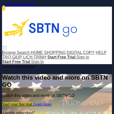
Skip to main content
Browse
Search
HOME SHOPPING
DIGITAL COPY
HELP
TRỢ GIÚP
LỊCH TRÌNH
Start Free Trial
Sign in
Start Free Trial
Sign In
Live stream preview
Watch this video and more on SBTN
GO
Watch this video and more on SBTN GO
Start your free trial
Learn more
Already subscribed?
Sign in