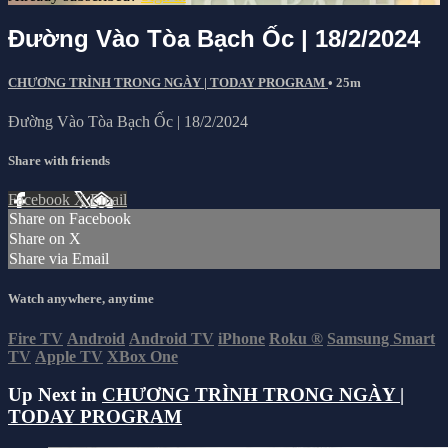
Đường Vào Tòa Bạch Ốc | 18/2/2024
CHƯƠNG TRÌNH TRONG NGÀY | TODAY PROGRAM
• 25m
Đường Vào Tòa Bạch Ốc | 18/2/2024
Share with friends
Facebook
X
Email
Share on Facebook
Share on X
Share via Email
Watch anywhere, anytime
Fire TV
Android
Android TV
iPhone
Roku
®
Samsung Smart
TV
Apple TV
XBox One
Up Next in
CHƯƠNG TRÌNH TRONG NGÀY |
TODAY PROGRAM