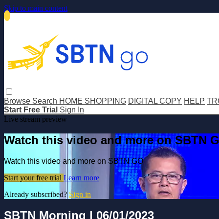
Skip to main content
Browse
Search
HOME SHOPPING
DIGITAL COPY
HELP
TR
Start Free Trial
Sign In
Live stream preview
Watch this video and more on SBTN 
Watch this video and more on SBTN GO
Start your free trial
Learn more
Already subscribed?
Sign in
SBTN Morning | 06/01/2023