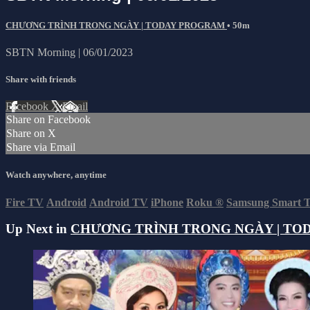
CHƯƠNG TRÌNH TRONG NGÀY | TODAY PROGRAM
• 50m
SBTN Morning | 06/01/2023
Share with friends
Facebook
X
Email
Share on Facebook
Share on X
Share via Email
Watch anywhere, anytime
Fire TV
Android
Android TV
iPhone
Roku
®
Samsung Smart 
Up Next in
CHƯƠNG TRÌNH TRONG NGÀY | TO