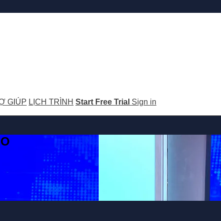
Ợ GIÚP
LỊCH TRÌNH
Start Free Trial
Sign in
GO