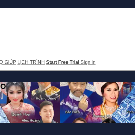
Ợ GIÚP
LỊCH TRÌNH
Start Free Trial
Sign in
GO