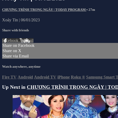
CHƯƠNG TRÌNH TRONG NGÀY | TODAY PROGRAM
• 27m
Xoáy Tin | 06/01/2023
Share with friends
Facebook
X
Email
Share on Facebook
Share on X
Share via Email
Watch anywhere, anytime
Fire TV
Android
Android TV
iPhone
Roku
®
Samsung Smart 
Up Next in
CHƯƠNG TRÌNH TRONG NGÀY | TO