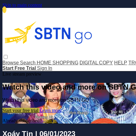
Skip to main content
Browse
Search
HOME SHOPPING
DIGITAL COPY
HELP
TR
Start Free Trial
Sign In
Live stream preview
Watch this video and more on SBTN 
Watch this video and more on SBTN GO
Start your free trial
Learn more
Already subscribed?
Sign in
Xoáy Tin | 06/01/2023