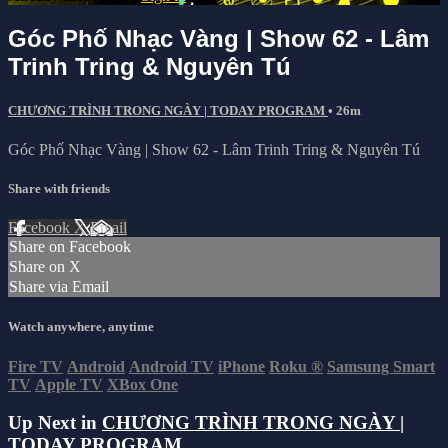
Góc Phố Nhạc Vàng | Show 62 - Lâm
Trinh Tring & Nguyên Tú
CHƯƠNG TRÌNH TRONG NGÀY | TODAY PROGRAM
• 26m
Góc Phố Nhạc Vàng | Show 62 - Lâm Trinh Tring & Nguyên Tú
Share with friends
Facebook
X
Email
Share on Facebook
Share on X
Share via Email
Watch anywhere, anytime
Fire TV
Android
Android TV
iPhone
Roku
®
Samsung Smart
TV
Apple TV
XBox One
Up Next in
CHƯƠNG TRÌNH TRONG NGÀY |
TODAY PROGRAM