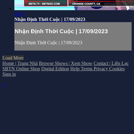
26:17
Nhận Định Thời Cuộc | 17/09/2023
Nhận Định Thời Cuộc | 17/09/2023
Nhận Định Thời Cuộc | 17/09/2023
Load More
Home | Trang Nhà
Browse Shows | Xem Show
Contact | Liên Lạc
SBTN Online Shop
Digital Edition
Help
Terms
Privacy
Cookies
Sign in
×