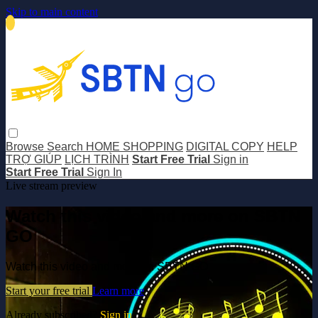
Skip to main content
Browse
Search
HOME SHOPPING
DIGITAL COPY
HELP
TRỢ GIÚP
LỊCH TRÌNH
Start Free Trial
Sign in
Start Free Trial
Sign In
Live stream preview
Watch this video and more on SBTN
GO
Watch this video and more on SBTN GO
Start your free trial
Learn more
Already subscribed?
Sign in