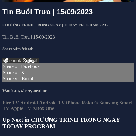
Tin Buổi Trưa | 15/09/2023
CHƯƠNG TRÌNH TRONG NGÀY | TODAY PROGRAM
• 23m
Tin Buổi Trưa | 15/09/2023
Share with friends
Facebook
X
Email
Share on Facebook
Share on X
Share via Email
Watch anywhere, anytime
Fire TV
Android
Android TV
iPhone
Roku
®
Samsung Smart
TV
Apple TV
XBox One
Up Next in
CHƯƠNG TRÌNH TRONG NGÀY |
TODAY PROGRAM