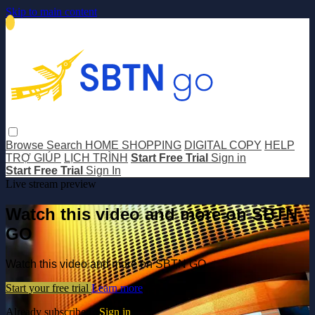
Skip to main content
Browse
Search
HOME SHOPPING
DIGITAL COPY
HELP
TRỢ GIÚP
LỊCH TRÌNH
Start Free Trial
Sign in
Start Free Trial
Sign In
Live stream preview
Watch this video and more on SBTN
GO
Watch this video and more on SBTN GO
Start your free trial
Learn more
Already subscribed?
Sign in