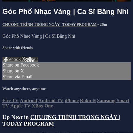
Góc Phố Nhạc Vàng | Ca Sĩ Băng Nhi
CHƯƠNG TRÌNH TRONG NGÀY | TODAY PROGRAM
• 26m
Góc Phố Nhạc Vàng | Ca Sĩ Băng Nhi
Share with friends
Facebook
X
Email
Share on Facebook
Share on X
Share via Email
Watch anywhere, anytime
Fire TV
Android
Android TV
iPhone
Roku
®
Samsung Smart
TV
Apple TV
XBox One
Up Next in
CHƯƠNG TRÌNH TRONG NGÀY |
TODAY PROGRAM