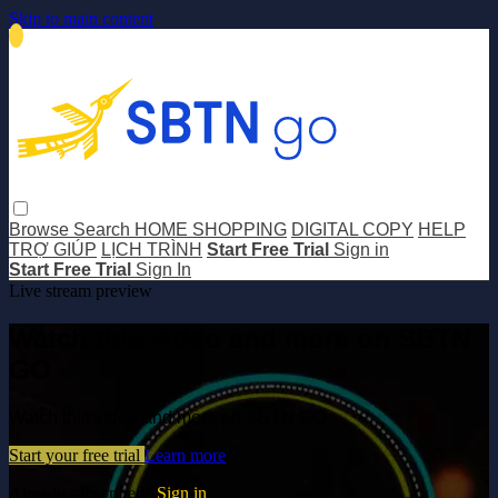
Skip to main content
Browse
Search
HOME SHOPPING
DIGITAL COPY
HELP
TRỢ GIÚP
LỊCH TRÌNH
Start Free Trial
Sign in
Start Free Trial
Sign In
Live stream preview
Watch this video and more on SBTN
GO
Watch this video and more on SBTN GO
Start your free trial
Learn more
Already subscribed?
Sign in