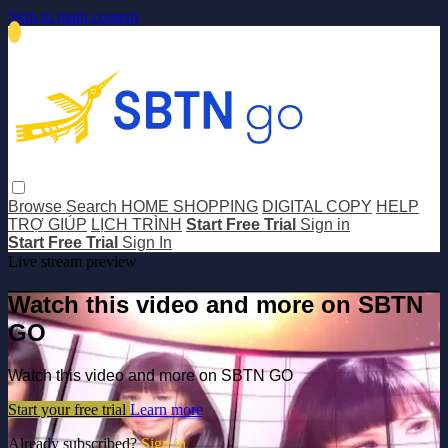
Skip to main content
Browse
Search
HOME SHOPPING
DIGITAL COPY
HELP
TRỢ GIÚP
LỊCH TRÌNH
Start Free Trial
Sign in
Start Free Trial
Sign In
Live stream preview
Watch this video and more on SBTN
GO
Watch this video and more on SBTN GO
Start your free trial
Learn more
Already subscribed?
Sign in