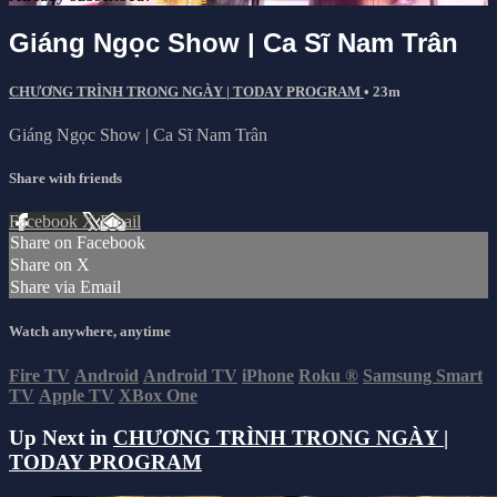
Giáng Ngọc Show | Ca Sĩ Nam Trân
CHƯƠNG TRÌNH TRONG NGÀY | TODAY PROGRAM
• 23m
Giáng Ngọc Show | Ca Sĩ Nam Trân
Share with friends
Facebook
X
Email
Share on Facebook
Share on X
Share via Email
Watch anywhere, anytime
Fire TV
Android
Android TV
iPhone
Roku
®
Samsung Smart
TV
Apple TV
XBox One
Up Next in
CHƯƠNG TRÌNH TRONG NGÀY |
TODAY PROGRAM