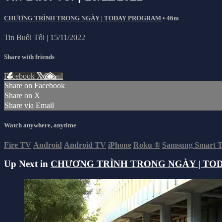
CHƯƠNG TRÌNH TRONG NGÀY | TODAY PROGRAM
• 46m
Tin Buổi Tối | 15/11/2022
Share with friends
Facebook
X
Email
Share on Facebook
Share on X
Share via Email
Watch anywhere, anytime
Fire TV
Android
Android TV
iPhone
Roku
®
Samsung Smart 
Up Next in
CHƯƠNG TRÌNH TRONG NGÀY | TO