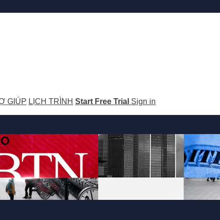
Ợ GIÚP
LỊCH TRÌNH
Start Free Trial
Sign in
GO