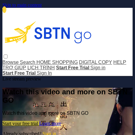
Skip to main content
Browse
Search
HOME SHOPPING
DIGITAL COPY
HELP
TRỢ GIÚP
LỊCH TRÌNH
Start Free Trial
Sign in
Start Free Trial
Sign In
Live stream preview
Watch this video and more on SBTN
GO
Watch this video and more on SBTN GO
Start your free trial
Learn more
Already subscribed?
Sign in