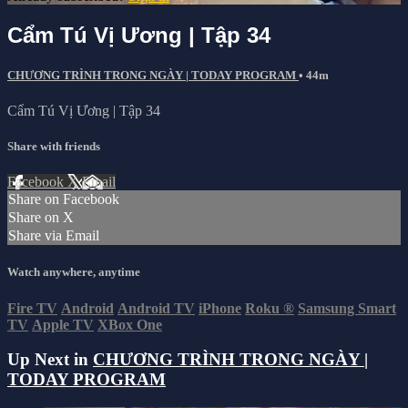
Cẩm Tú Vị Ương | Tập 34
CHƯƠNG TRÌNH TRONG NGÀY | TODAY PROGRAM
• 44m
Cẩm Tú Vị Ương | Tập 34
Share with friends
Facebook
X
Email
Share on Facebook
Share on X
Share via Email
Watch anywhere, anytime
Fire TV
Android
Android TV
iPhone
Roku
®
Samsung Smart
TV
Apple TV
XBox One
Up Next in
CHƯƠNG TRÌNH TRONG NGÀY |
TODAY PROGRAM