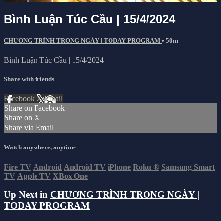
Bình Luận Túc Cầu | 15/4/2024
CHƯƠNG TRÌNH TRONG NGÀY | TODAY PROGRAM
• 50m
Bình Luận Túc Cầu | 15/4/2024
Share with friends
Facebook
X
Email
Share on Facebook
Share on X
Share via Email
Watch anywhere, anytime
Fire TV
Android
Android TV
iPhone
Roku
®
Samsung Smart
TV
Apple TV
XBox One
Up Next in
CHƯƠNG TRÌNH TRONG NGÀY |
TODAY PROGRAM