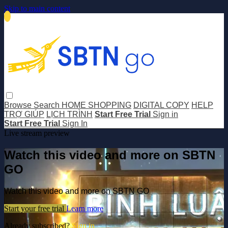
Skip to main content
Browse
Search
HOME SHOPPING
DIGITAL COPY
HELP
TRỢ GIÚP
LỊCH TRÌNH
Start Free Trial
Sign in
Start Free Trial
Sign In
Live stream preview
Watch this video and more on SBTN
GO
Watch this video and more on SBTN GO
Start your free trial
Learn more
Already subscribed?
Sign in