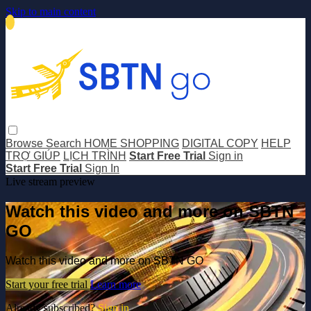
Skip to main content
Browse
Search
HOME SHOPPING
DIGITAL COPY
HELP
TRỢ GIÚP
LỊCH TRÌNH
Start Free Trial
Sign in
Start Free Trial
Sign In
Live stream preview
Watch this video and more on SBTN
GO
Watch this video and more on SBTN GO
Start your free trial
Learn more
Already subscribed?
Sign in