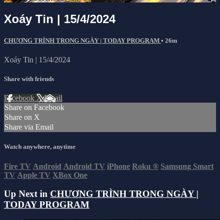
Xoáy Tin | 15/4/2024
CHƯƠNG TRÌNH TRONG NGÀY | TODAY PROGRAM
• 26m
Xoáy Tin | 15/4/2024
Share with friends
Facebook
X
Email
Share on Facebook
Share on X
Share via Email
Watch anywhere, anytime
Fire TV
Android
Android TV
iPhone
Roku
®
Samsung Smart
TV
Apple TV
XBox One
Up Next in
CHƯƠNG TRÌNH TRONG NGÀY |
TODAY PROGRAM