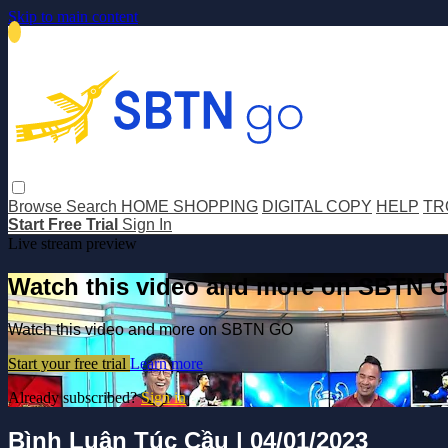
Skip to main content
Browse
Search
HOME SHOPPING
DIGITAL COPY
HELP
TR
Start Free Trial
Sign In
Live stream preview
Watch this video and more on SBTN 
Watch this video and more on SBTN GO
Start your free trial
Learn more
Already subscribed?
Sign in
Bình Luận Túc Cầu | 04/01/2023