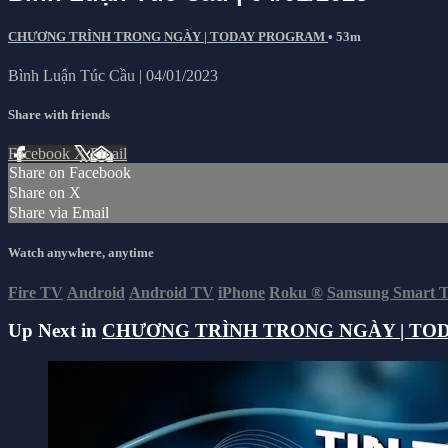
CHƯƠNG TRÌNH TRONG NGÀY | TODAY PROGRAM
• 53m
Bình Luận Túc Cầu | 04/01/2023
Share with friends
Facebook
X
Email
Share on Facebook
Share on X
Share via Email
Watch anywhere, anytime
Fire TV
Android
Android TV
iPhone
Roku
®
Samsung Smart 
Up Next in
CHƯƠNG TRÌNH TRONG NGÀY | TO