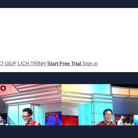
Ợ GIÚP
LỊCH TRÌNH
Start Free Trial
Sign in
GO