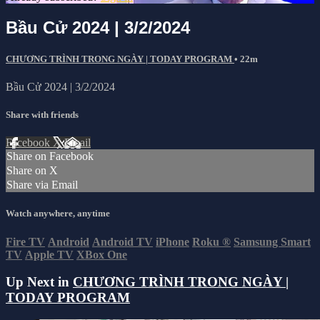
Bầu Cử 2024 | 3/2/2024
CHƯƠNG TRÌNH TRONG NGÀY | TODAY PROGRAM
• 22m
Bầu Cử 2024 | 3/2/2024
Share with friends
Facebook
X
Email
Share on Facebook
Share on X
Share via Email
Watch anywhere, anytime
Fire TV
Android
Android TV
iPhone
Roku
®
Samsung Smart
TV
Apple TV
XBox One
Up Next in
CHƯƠNG TRÌNH TRONG NGÀY |
TODAY PROGRAM