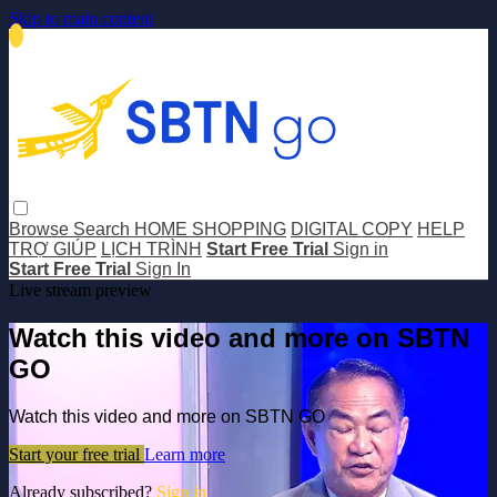
Skip to main content
Browse
Search
HOME SHOPPING
DIGITAL COPY
HELP
TRỢ GIÚP
LỊCH TRÌNH
Start Free Trial
Sign in
Start Free Trial
Sign In
Live stream preview
Watch this video and more on SBTN
GO
Watch this video and more on SBTN GO
Start your free trial
Learn more
Already subscribed?
Sign in