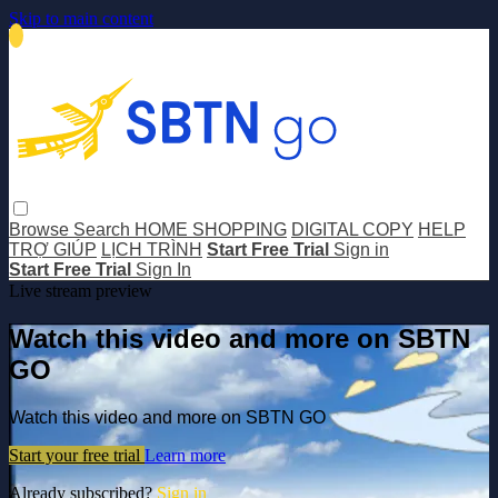
Skip to main content
Browse
Search
HOME SHOPPING
DIGITAL COPY
HELP
TRỢ GIÚP
LỊCH TRÌNH
Start Free Trial
Sign in
Start Free Trial
Sign In
Live stream preview
Watch this video and more on SBTN
GO
Watch this video and more on SBTN GO
Start your free trial
Learn more
Already subscribed?
Sign in