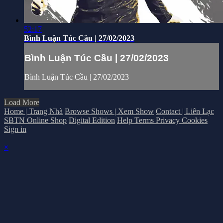
52:17
Bình Luận Túc Cầu | 27/02/2023
Bình Luận Túc Cầu | 27/02/2023
Bình Luận Túc Cầu | 27/02/2023
Load More
Home | Trang Nhà
Browse Shows | Xem Show
Contact | Liên Lạc
SBTN Online Shop
Digital Edition
Help
Terms
Privacy
Cookies
Sign in
×