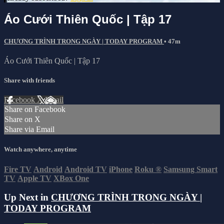
Áo Cưới Thiên Quốc | Tập 17
CHƯƠNG TRÌNH TRONG NGÀY | TODAY PROGRAM
• 47m
Áo Cưới Thiên Quốc | Tập 17
Share with friends
Facebook
X
Email
Share on Facebook
Share on X
Share via Email
Watch anywhere, anytime
Fire TV
Android
Android TV
iPhone
Roku
®
Samsung Smart
TV
Apple TV
XBox One
Up Next in
CHƯƠNG TRÌNH TRONG NGÀY |
TODAY PROGRAM