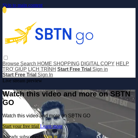
Skip to main content
Browse
Search
HOME SHOPPING
DIGITAL COPY
HELP
TRỢ GIÚP
LỊCH TRÌNH
Start Free Trial
Sign in
Start Free Trial
Sign In
Live stream preview
Watch this video and more on SBTN
GO
Watch this video and more on SBTN GO
Start your free trial
Learn more
Already subscribed?
Sign in