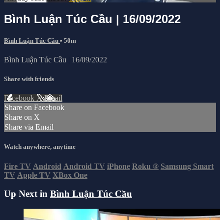
Bình Luận Túc Cầu | 16/09/2022
Bình Luận Túc Cầu
• 50m
Bình Luận Túc Cầu | 16/09/2022
Share with friends
Facebook
X
Email
Share on Facebook
Share on X
Share via Email
Watch anywhere, anytime
Fire TV
Android
Android TV
iPhone
Roku
®
Samsung Smart
TV
Apple TV
XBox One
Up Next in
Bình Luận Túc Cầu