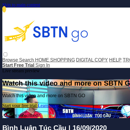
Skip to main content
Browse
Search
HOME SHOPPING
DIGITAL COPY
HELP
TR
Start Free Trial
Sign In
Live stream preview
Watch this video and more on SBTN 
Watch this video and more on SBTN GO
Start your free trial
Learn more
Already subscribed?
Sign in
Bình Luận Túc Cầu | 16/09/2020