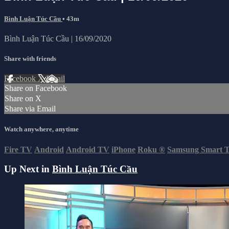
Bình Luận Túc Cầu
• 43m
Bình Luận Túc Cầu | 16/09/2020
Share with friends
Facebook
X
Email
Share on Facebook
Share on X
Share via Email
Watch anywhere, anytime
Fire TV
Android
Android TV
iPhone
Roku
®
Samsung Smart 
Up Next in
Bình Luận Túc Cầu