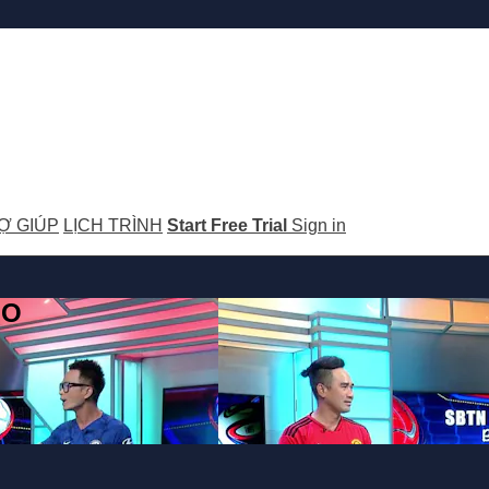
Ợ GIÚP
LỊCH TRÌNH
Start Free Trial
Sign in
GO