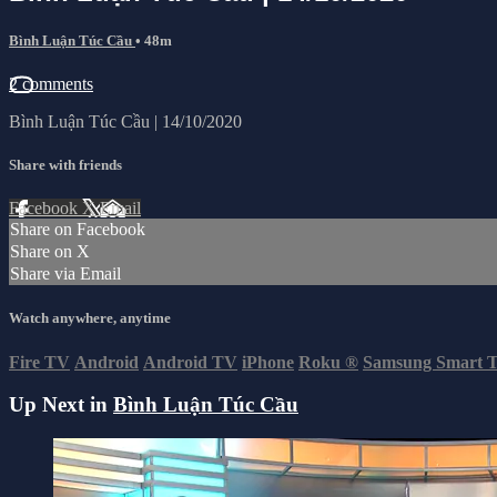
Bình Luận Túc Cầu
• 48m
2 comments
Bình Luận Túc Cầu | 14/10/2020
Share with friends
Facebook
X
Email
Share on Facebook
Share on X
Share via Email
Watch anywhere, anytime
Fire TV
Android
Android TV
iPhone
Roku
®
Samsung Smart 
Up Next in
Bình Luận Túc Cầu