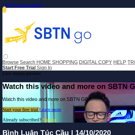
Skip to main content
Browse
Search
HOME SHOPPING
DIGITAL COPY
HELP
TR
Start Free Trial
Sign In
Live stream preview
Watch this video and more on SBTN 
Watch this video and more on SBTN GO
Start your free trial
Learn more
Already subscribed?
Sign in
Bình Luận Túc Cầu | 14/10/2020