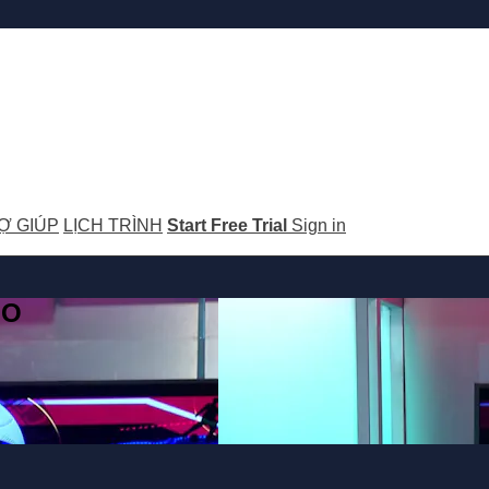
Ợ GIÚP
LỊCH TRÌNH
Start Free Trial
Sign in
GO