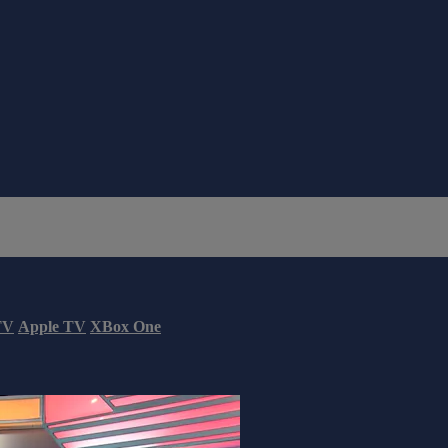
TV
Apple TV
XBox One