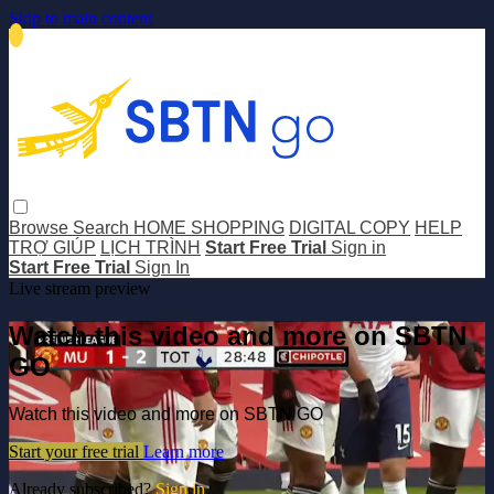
Skip to main content
Browse
Search
HOME SHOPPING
DIGITAL COPY
HELP
TRỢ GIÚP
LỊCH TRÌNH
Start Free Trial
Sign in
Start Free Trial
Sign In
Live stream preview
Watch this video and more on SBTN
GO
Watch this video and more on SBTN GO
Start your free trial
Learn more
Already subscribed?
Sign in