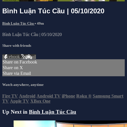
Bình Luận Túc Cầu | 05/10/2020
Bình Luận Túc Cầu
• 49m
Bình Luận Túc Cầu | 05/10/2020
Share with friends
Facebook
X
Email
Share on Facebook
Share on X
Share via Email
Watch anywhere, anytime
Fire TV
Android
Android TV
iPhone
Roku
®
Samsung Smart
TV
Apple TV
XBox One
Up Next in
Bình Luận Túc Cầu