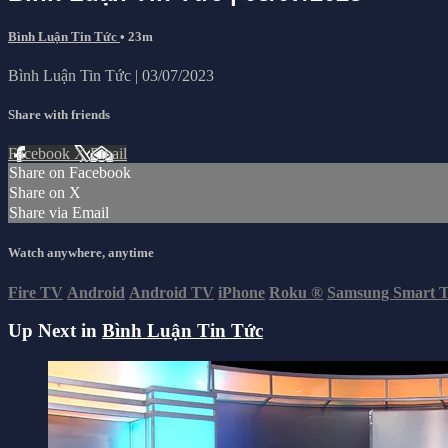
Bình Luận Tin Tức
• 23m
Bình Luận Tin Tức | 03/07/2023
Share with friends
Facebook
X
Email
Share on Facebook
Share on X
Share via Email
Watch anywhere, anytime
Fire TV
Android
Android TV
iPhone
Roku
®
Samsung Smart 
Up Next in
Bình Luận Tin Tức