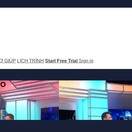
Ợ GIÚP
LỊCH TRÌNH
Start Free Trial
Sign in
GO