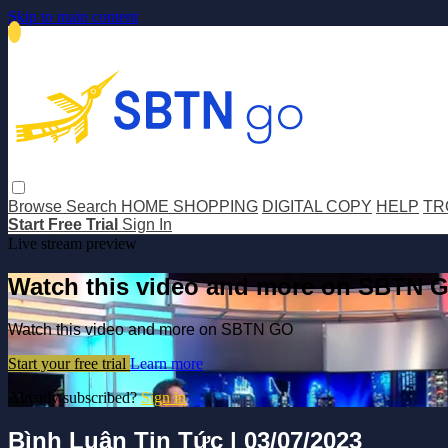
Skip to main content
Browse
Search
HOME SHOPPING
DIGITAL COPY
HELP
TR
Start Free Trial
Sign In
Live stream preview
Watch this video and more on SBTN 
Watch this video and more on SBTN GO
Start your free trial
Learn more
Already subscribed?
Sign in
Bình Luận Tin Tức | 03/07/2023