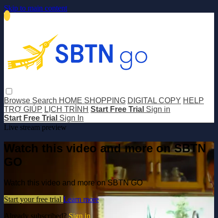
Skip to main content
Browse
Search
HOME SHOPPING
DIGITAL COPY
HELP
TRỢ GIÚP
LỊCH TRÌNH
Start Free Trial
Sign in
Start Free Trial
Sign In
Live stream preview
Watch this video and more on SBTN
GO
Watch this video and more on SBTN GO
Start your free trial
Learn more
Already subscribed?
Sign in