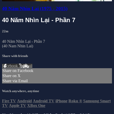
40 Năm Nhìn Lại (1975 - 2015)
40 Năm Nhìn Lại - Phần 7
22m
40 Năm Nhìn Lại - Phần 7
(40 Nam Nhin Lai)
Share with friends
Facebook
X
Email
Share on Facebook
Share on X
Share via Email
Watch anywhere, anytime
Fire TV
Android
Android TV
iPhone
Roku
®
Samsung Smart
TV
Apple TV
XBox One