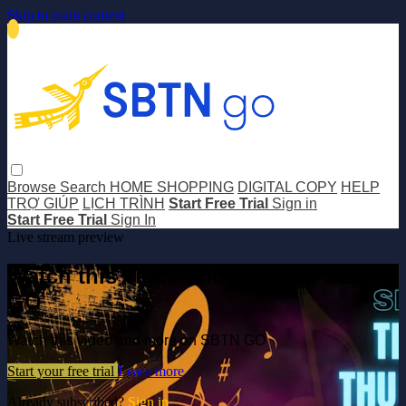
Skip to main content
Browse
Search
HOME SHOPPING
DIGITAL COPY
HELP
TRỢ GIÚP
LỊCH TRÌNH
Start Free Trial
Sign in
Start Free Trial
Sign In
Live stream preview
Watch this video and more on SBTN
GO
Watch this video and more on SBTN GO
Start your free trial
Learn more
Already subscribed?
Sign in