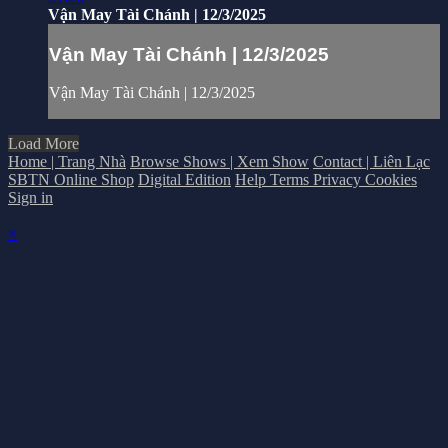
Vận May Tài Chánh | 12/3/2025
Vận May Tài Chánh | 12/3/2025
Vận May Tài Chánh | 12/3/2025
Load More
Home | Trang Nhà
Browse Shows | Xem Show
Contact | Liên Lạc
SBTN Online Shop
Digital Edition
Help
Terms
Privacy
Cookies
Sign in
×