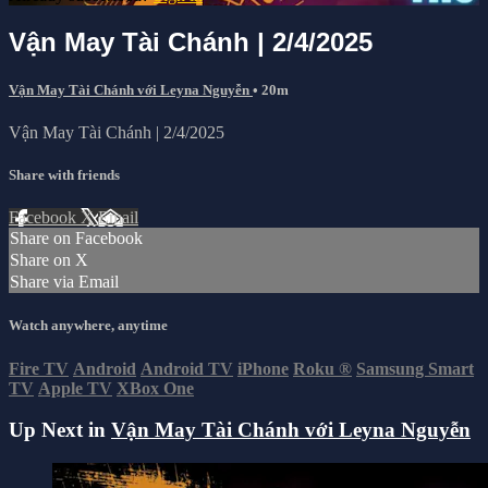
Vận May Tài Chánh | 2/4/2025
Vận May Tài Chánh với Leyna Nguyễn
• 20m
Vận May Tài Chánh | 2/4/2025
Share with friends
Facebook
X
Email
Share on Facebook
Share on X
Share via Email
Watch anywhere, anytime
Fire TV
Android
Android TV
iPhone
Roku
®
Samsung Smart
TV
Apple TV
XBox One
Up Next in
Vận May Tài Chánh với Leyna Nguyễn