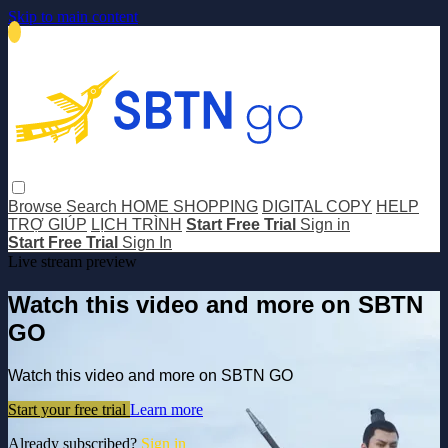
Skip to main content
Browse
Search
HOME SHOPPING
DIGITAL COPY
HELP
TRỢ GIÚP
LỊCH TRÌNH
Start Free Trial
Sign in
Start Free Trial
Sign In
Live stream preview
Watch this video and more on SBTN
GO
Watch this video and more on SBTN GO
Start your free trial
Learn more
Already subscribed?
Sign in