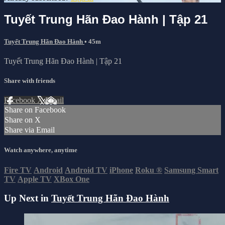
Tuyết Trung Hãn Đao Hành | Tập 21
Tuyết Trung Hãn Đao Hành
• 45m
Tuyết Trung Hãn Đao Hành | Tập 21
Share with friends
Facebook
X
Email
Share on Facebook
Share on X
Share via Email
Watch anywhere, anytime
Fire TV
Android
Android TV
iPhone
Roku
®
Samsung Smart
TV
Apple TV
XBox One
Up Next in
Tuyết Trung Hãn Đao Hành