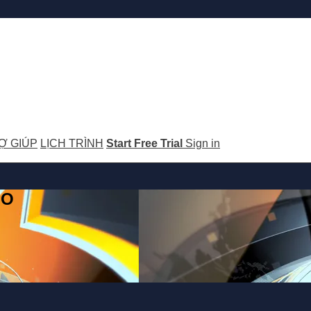
Ợ GIÚP
LỊCH TRÌNH
Start Free Trial
Sign in
GO