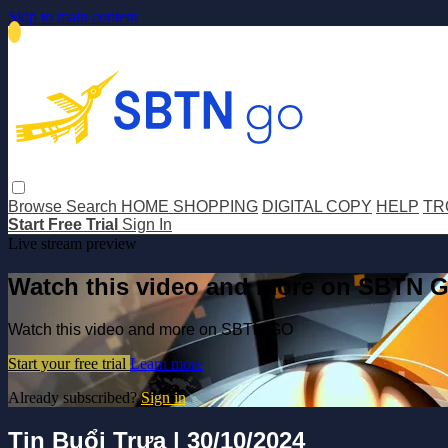
Skip to main content
Browse
Search
HOME SHOPPING
DIGITAL COPY
HELP
TR
Start Free Trial
Sign In
Live stream preview
Watch this video and more on SBTN 
Watch this video and more on SBTN GO
Start your free trial
Learn more
Already subscribed?
Sign in
Tin Buổi Trưa | 30/10/2024