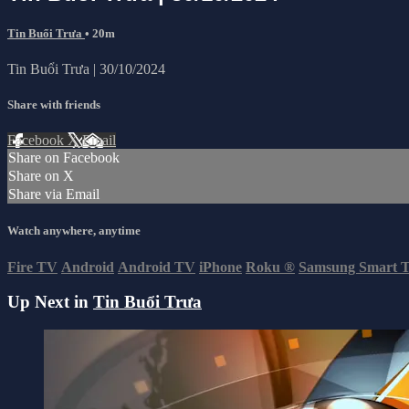
Tin Buổi Trưa
• 20m
Tin Buổi Trưa | 30/10/2024
Share with friends
Facebook
X
Email
Share on Facebook
Share on X
Share via Email
Watch anywhere, anytime
Fire TV
Android
Android TV
iPhone
Roku
®
Samsung Smart 
Up Next in
Tin Buổi Trưa