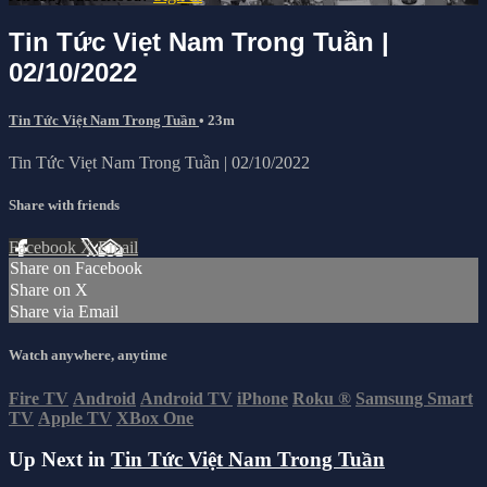
Tin Tức Viẹt Nam Trong Tuần |
02/10/2022
Tin Tức Việt Nam Trong Tuần
• 23m
Tin Tức Viẹt Nam Trong Tuần | 02/10/2022
Share with friends
Facebook
X
Email
Share on Facebook
Share on X
Share via Email
Watch anywhere, anytime
Fire TV
Android
Android TV
iPhone
Roku
®
Samsung Smart
TV
Apple TV
XBox One
Up Next in
Tin Tức Việt Nam Trong Tuần