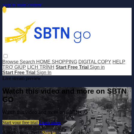
Skip to main content
Browse
Search
HOME SHOPPING
DIGITAL COPY
HELP
TRỢ GIÚP
LỊCH TRÌNH
Start Free Trial
Sign in
Start Free Trial
Sign In
Live stream preview
Watch this video and more on SBTN
GO
Watch this video and more on SBTN GO
Start your free trial
Learn more
Already subscribed?
Sign in