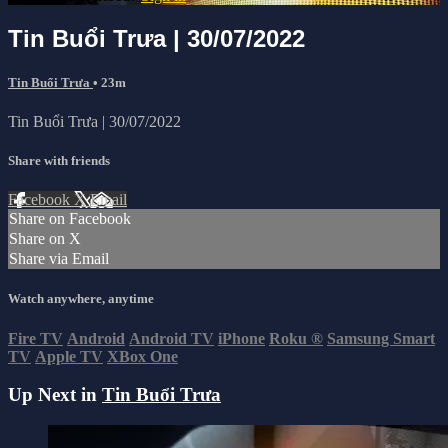
Tin Buổi Trưa | 30/07/2022
Tin Buổi Trưa
• 23m
Tin Buổi Trưa | 30/07/2022
Share with friends
Facebook
X
Email
Share on Facebook
Share on X
Share via Email
Watch anywhere, anytime
Fire TV
Android
Android TV
iPhone
Roku
®
Samsung Smart
TV
Apple TV
XBox One
Up Next in
Tin Buổi Trưa