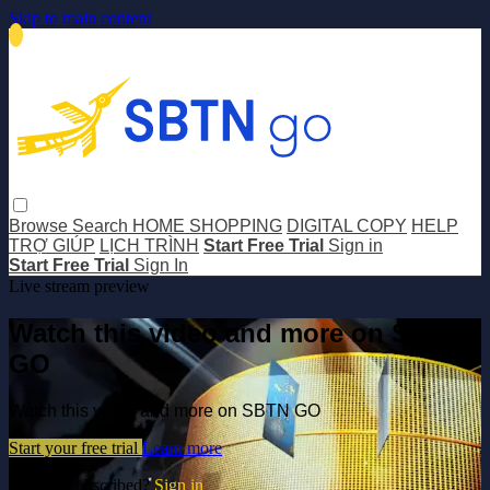
Skip to main content
Browse
Search
HOME SHOPPING
DIGITAL COPY
HELP
TRỢ GIÚP
LỊCH TRÌNH
Start Free Trial
Sign in
Start Free Trial
Sign In
Live stream preview
Watch this video and more on SBTN
GO
Watch this video and more on SBTN GO
Start your free trial
Learn more
Already subscribed?
Sign in