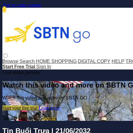
Skip to main content
Browse
Search
HOME SHOPPING
DIGITAL COPY
HELP
TR
Start Free Trial
Sign In
Live stream preview
Watch this video and more on SBTN 
Watch this video and more on SBTN GO
Start your free trial
Learn more
Already subscribed?
Sign in
Tin Buổi Trưa | 21/06/2032