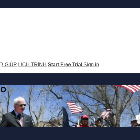
Ợ GIÚP
LỊCH TRÌNH
Start Free Trial
Sign in
GO