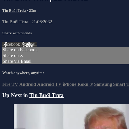
Tin Buổi Trưa
• 23m
Tin Buổi Trưa | 21/06/2032
Share with friends
Facebook
X
Email
Share on Facebook
Share on X
Share via Email
Watch anywhere, anytime
Fire TV
Android
Android TV
iPhone
Roku
®
Samsung Smart 
Up Next in
Tin Buổi Trưa