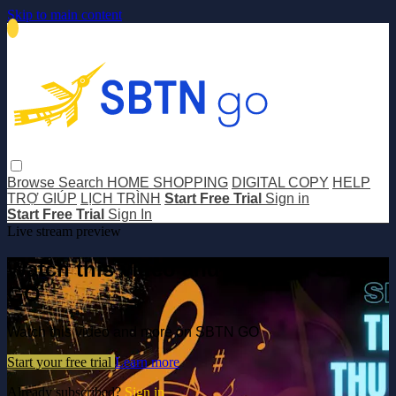
Skip to main content
Browse
Search
HOME SHOPPING
DIGITAL COPY
HELP
TRỢ GIÚP
LỊCH TRÌNH
Start Free Trial
Sign in
Start Free Trial
Sign In
Live stream preview
Watch this video and more on SBTN
GO
Watch this video and more on SBTN GO
Start your free trial
Learn more
Already subscribed?
Sign in