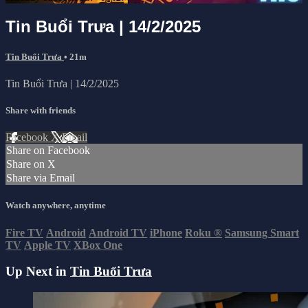
Tin Buổi Trưa | 14/2/2025
Tin Buổi Trưa
• 21m
Tin Buổi Trưa | 14/2/2025
Share with friends
Facebook
X
Email
Share on Facebook
Share on X
Share via Email
Watch anywhere, anytime
Fire TV
Android
Android TV
iPhone
Roku
®
Samsung Smart
TV
Apple TV
XBox One
Up Next in
Tin Buổi Trưa