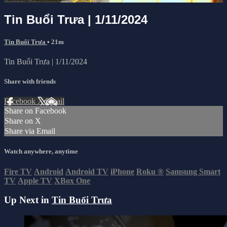
Tin Buổi Trưa | 1/11/2024
Tin Buổi Trưa
• 21m
Tin Buổi Trưa | 1/11/2024
Share with friends
Facebook
X
Email
Share on Facebook
Share on X
Share via Email
Watch anywhere, anytime
Fire TV
Android
Android TV
iPhone
Roku
®
Samsung Smart
TV
Apple TV
XBox One
Up Next in
Tin Buổi Trưa