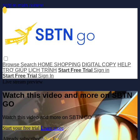
Skip to main content
Browse
Search
HOME SHOPPING
DIGITAL COPY
HELP
TRỢ GIÚP
LỊCH TRÌNH
Start Free Trial
Sign in
Start Free Trial
Sign In
Live stream preview
Watch this video and more on SBTN
GO
Watch this video and more on SBTN GO
Start your free trial
Learn more
Already subscribed?
Sign in