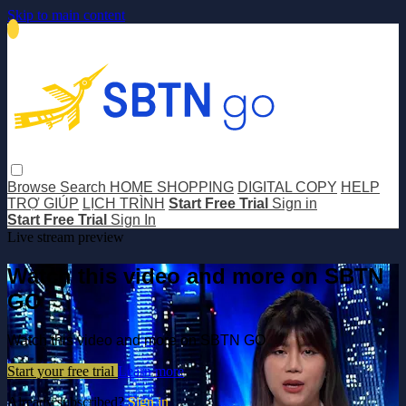
Skip to main content
Browse
Search
HOME SHOPPING
DIGITAL COPY
HELP
TRỢ GIÚP
LỊCH TRÌNH
Start Free Trial
Sign in
Start Free Trial
Sign In
Live stream preview
Watch this video and more on SBTN
GO
Watch this video and more on SBTN GO
Start your free trial
Learn more
Already subscribed?
Sign in