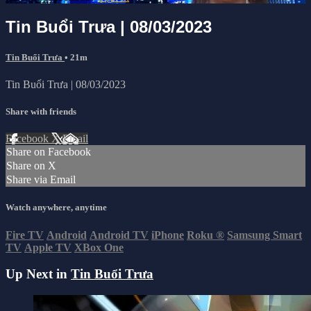
Tin Buổi Trưa | 08/03/2023
Tin Buổi Trưa
• 21m
Tin Buổi Trưa | 08/03/2023
Share with friends
Facebook
X
Email
Share on Facebook
Share on X
Share via Email
Watch anywhere, anytime
Fire TV
Android
Android TV
iPhone
Roku
®
Samsung Smart
TV
Apple TV
XBox One
Up Next in
Tin Buổi Trưa