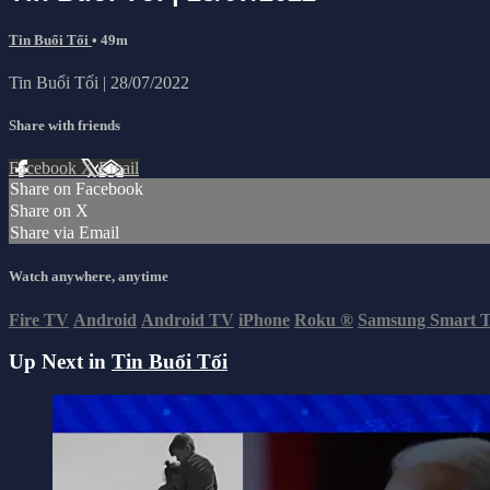
Tin Buổi Tối
• 49m
Tin Buổi Tối | 28/07/2022
Share with friends
Facebook
X
Email
Share on Facebook
Share on X
Share via Email
Watch anywhere, anytime
Fire TV
Android
Android TV
iPhone
Roku
®
Samsung Smart 
Up Next in
Tin Buổi Tối