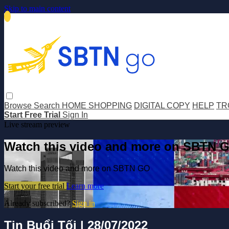
Skip to main content
Browse
Search
HOME SHOPPING
DIGITAL COPY
HELP
TR
Start Free Trial
Sign In
Live stream preview
Watch this video and more on SBTN 
Watch this video and more on SBTN GO
Start your free trial
Learn more
Already subscribed?
Sign in
Tin Buổi Tối | 28/07/2022