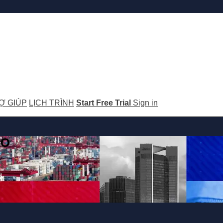
Ợ GIÚP
LỊCH TRÌNH
Start Free Trial
Sign in
GO